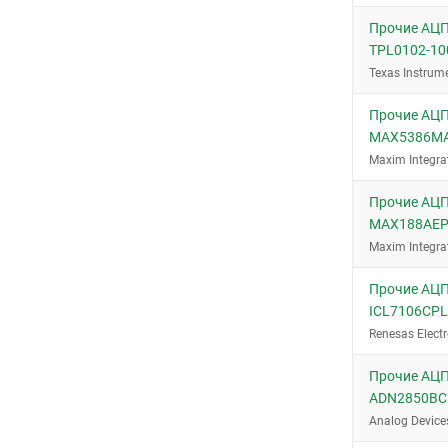
Прочие АЦП
TPL0102-1
Texas Instrum
Прочие АЦП
MAX5386MA
Maxim Integra
Прочие АЦП
MAX188AE
Maxim Integra
Прочие АЦП/
ICL7106CP
Renesas Electr
Прочие АЦП
ADN2850BC
Analog Device