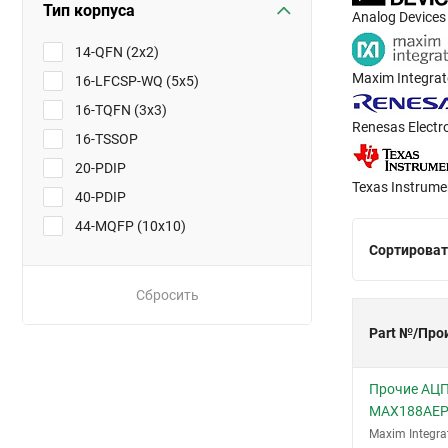
Тип корпуса
Analog Devices
14-QFN (2x2)
Maxim Integra
16-LFCSP-WQ (5x5)
16-TQFN (3x3)
Renesas Electr
16-TSSOP
20-PDIP
Texas Instrume
40-PDIP
44-MQFP (10x10)
Сортироват
Сбросить
Part №/Про
Прочие АЦП
MAX188AE
Maxim Integra