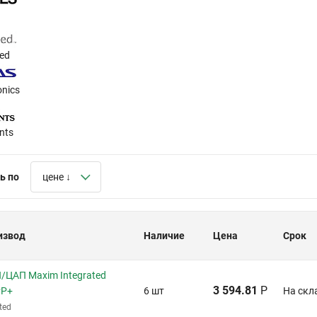
ted
onics
nts
ь по
цене ↓
извод
Наличие
Цена
Срок
/ЦАП Maxim Integrated
3 594.81
Р
PP+
6 шт
На скл
ted