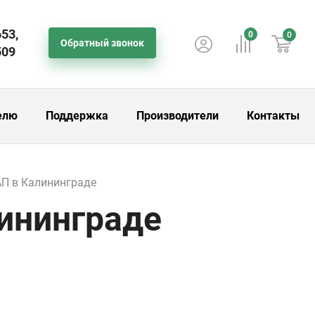
653,
0
0
Обратный звонок
509
елю
Поддержка
Производители
Контакты
П в Калининграде
ининграде