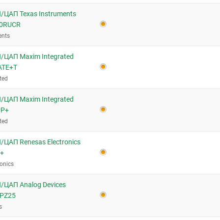
/ЦАП Texas Instruments
00RUCR
ents
/ЦАП Maxim Integrated
TE+T
ted
/ЦАП Maxim Integrated
PP+
ted
ЦАП Renesas Electronics
L+
onics
/ЦАП Analog Devices
PZ25
s