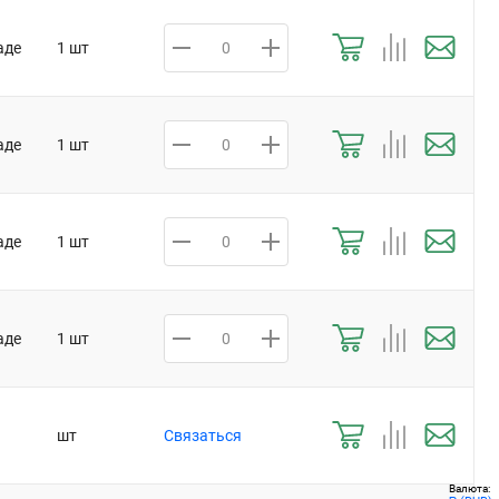
аде
1 шт
аде
1 шт
аде
1 шт
аде
1 шт
шт
Связаться
Валюта: