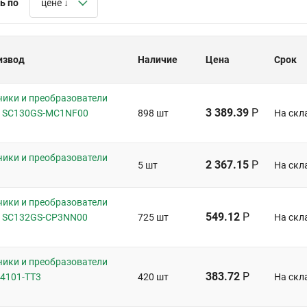
ь по
цене ↓
извод
Наличие
Цена
Срок
чики и преобразователи
3 389.39
Р
 SC130GS-MC1NF00
898 шт
На скл
чики и преобразователи
2 367.15
Р
5 шт
На скл
чики и преобразователи
549.12
Р
 SC132GS-CP3NN00
725 шт
На скл
чики и преобразователи
383.72
Р
U4101-TT3
420 шт
На скл