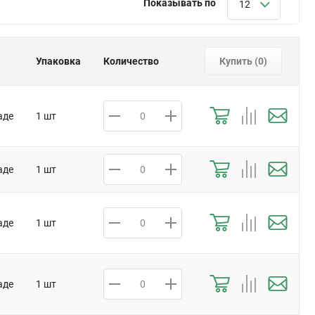
Показывать по
12
Упаковка
Количество
Купить (
0
)
аде
1 шт
аде
1 шт
аде
1 шт
аде
1 шт