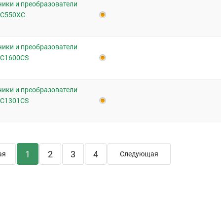
чики и преобразователи
SC550XC
чики и преобразователи
SC1600CS
чики и преобразователи
SC1301CS
1
2
3
4
ая
Следующая