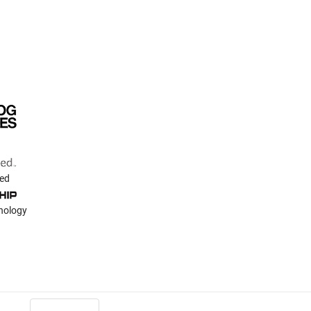
ted
nology