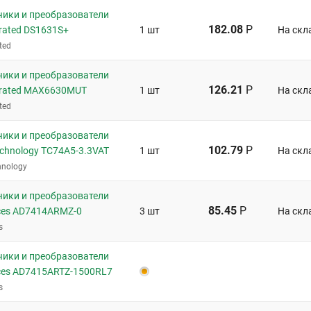
чики и преобразователи
182.08
Р
rated DS1631S+
1 шт
На скл
ted
чики и преобразователи
126.21
Р
grated MAX6630MUT
1 шт
На скл
ted
чики и преобразователи
102.79
Р
echnology TC74A5-3.3VAT
1 шт
На скл
hnology
чики и преобразователи
85.45
Р
ices AD7414ARMZ-0
3 шт
На скл
s
чики и преобразователи
ices AD7415ARTZ-1500RL7
s