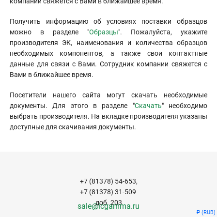
компании свяжется с Вами в ближайшее время.
Получить информацию об условиях поставки образцов
можно в разделе "
Образцы
". Пожалуйста, укажите
производителя ЭК, наименования и количества образцов
необходимых компонентов, а также свои контактные
данные для связи с Вами. Сотрудник компании свяжется с
Вами в ближайшее время.
Посетители нашего сайта могут скачать необходимые
документы. Для этого в разделе "
Скачать
" необходимо
выбрать производителя. На вкладке производителя указаны
доступные для скачивания документы.
+7 (81378) 54-653,
+7 (81378) 31-509
доб. 203
sale@icgamma.ru
(RUB)
Р