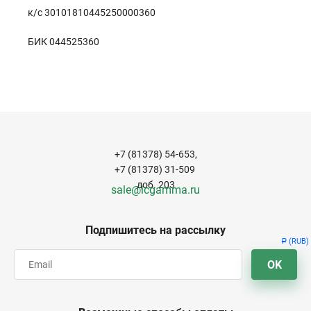
к/с 30101810445250000360
БИК 044525360
+7 (81378) 54-653,
+7 (81378) 31-509
доб. 203
sale@icgamma.ru
Подпишитесь на рассылку
(RUB)
Р
OK