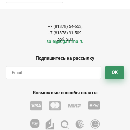
+7 (81378) 54-653,
+7 (81378) 31-509
доб. 203
sale@icgamma.ru
Подпишитесь на рассылку
OK
Возможные способы оплаты